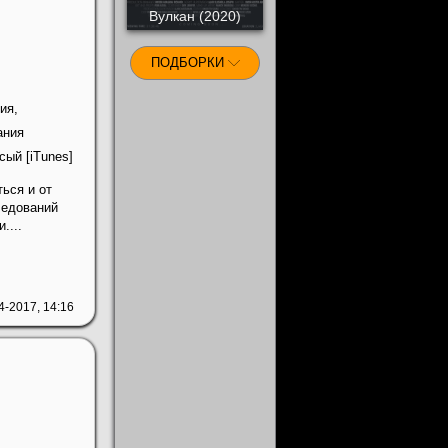
Вулкан (2020)
ПОДБОРКИ
ия,
ания
ый [iTunes]
ься и от
ледований
....
4-2017, 14:16