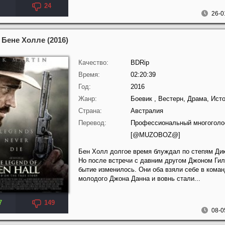
24
26-0
 Бене Холле (2016)
Качество:
BDRip
Время:
02:20:39
Год:
2016
Жанр:
Боевик , Вестерн, Драма, Ист
Страна:
Австралия
Перевод:
Профессиональный многогол
[@MUZOBOZ@]
Бен Холл долгое время блуждал по степям Дик
Но после встречи с давним другом Джоном Гил
бытие изменилось. Они оба взяли себе в кома
молодого Джона Данна и вовнь стали...
7
149
08-0