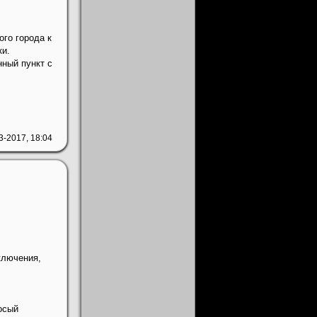
ого города к
ки.
ный пункт с
3-2017, 18:04
ключения,
осый