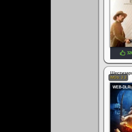
32
Шестизар