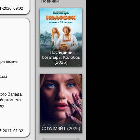
Новинки
1-2020, 09:02
Последний
богатырь. Колобок
орические
(2026)
осый
ого Запада.
бертом его
нду
СОУЛМ8ЙТ (2026)
5-2017, 01:32