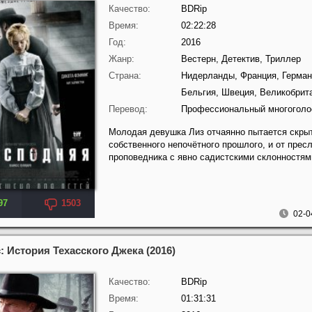
Качество:
BDRip
Время:
02:22:28
Год:
2016
Жанр:
Вестерн, Детектив, Триллер
Страна:
Нидерланды, Франция, Герман
Бельгия, Швеция, Великобрит
Перевод:
Профессиональный многоголос
Молодая девушка Лиз отчаянно пытается скрыт
собственного непочётного прошлого, и от прес
проповедника с явно садистскими склонностями
97
1503
02-0
 История Техасского Джека (2016)
Качество:
BDRip
Время:
01:31:31