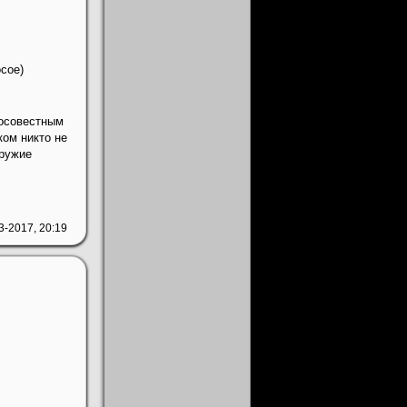
сое)
росовестным
ком никто не
оружие
3-2017, 20:19