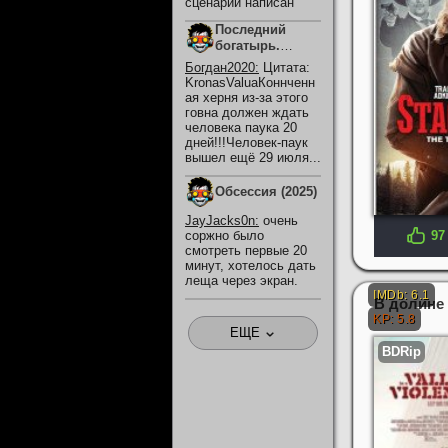
сценарий написан
Последний
богатырь.
Колобок (2026)
Богдан2020
:
Цитата:
KronasValuaКоннченн
ая херня из-за этого
говна должен ждать
человека паука 20
дней!!!Человек-паук
вышел ещё 29 июля...
Обсессия (2025)
JayJacks0n
:
очень
соржно было
97
смотреть первые 20
минут, хотелось дать
леща через экран.
В долине 
ЕЩЕ