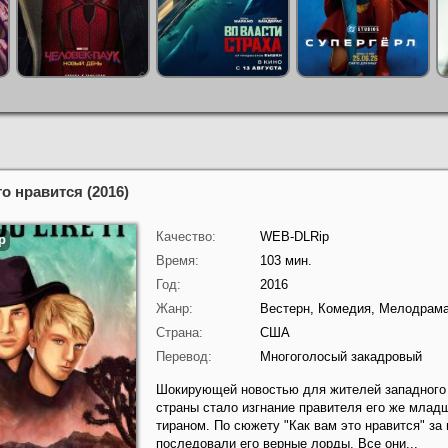
то нравится (2016)
Качество:
WEB-DLRip
Время:
103 мин.
Год:
2016
Жанр:
Вестерн, Комедия, Мелодрам
Страна:
США
Перевод:
Многоголосый закадровый
Шокирующей новостью для жителей западного
страны стало изгнание правителя его же млад
тираном. По сюжету "Как вам это нравится" за
последовали его верные лорды. Все они...