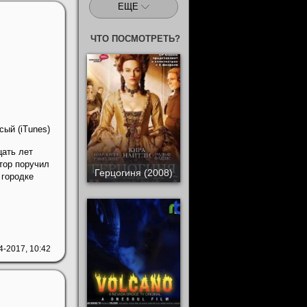
ЕЩЕ
ЧТО ПОСМОТРЕТЬ?
ый (iTunes)
цать лет
тор поручил
Герцогиня (2008)
 городке
4-2017, 10:42