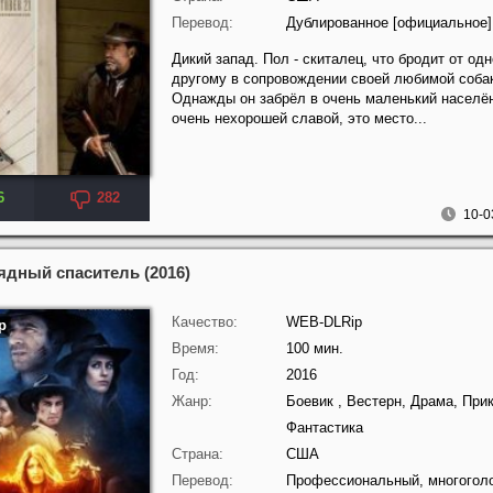
Перевод:
Дублированное [официальное]
Дикий запад. Пол - скиталец, что бродит от одн
другому в сопровождении своей любимой соба
Однажды он забрёл в очень маленький населён
очень нехорошей славой, это место...
6
282
10-0
ядный спаситель (2016)
Качество:
WEB-DLRip
Время:
100 мин.
Год:
2016
Жанр:
Боевик , Вестерн, Драма, При
Фантастика
Страна:
США
Перевод:
Профессиональный, многогол