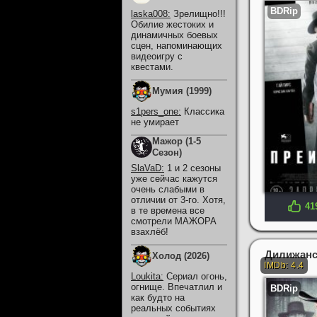
laska008
:
Зрелищно!!!
Обилие жестоких и
динамичных боевых
сцен, напоминающих
видеоигру с
квестами.
Мумия (1999)
s1pers_one
:
Классика
не умирает
Мажор (1-5
Сезон)
SlaVaD
:
1 и 2 сезоны
уже сейчас кажутся
очень слабыми в
отличии от 3-го. Хотя,
41
в те времена все
смотрели МАЖОРА
взахлёб!
Дилижанс:
Холод (2026)
Loukita
:
Сериал огонь,
огнище. Впечатлил и
как будто на
реальных событиях