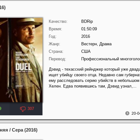
16)
Качество:
BDRip
Время:
01:50:09
Год:
2016
Жанр:
Вестерн, Драма
Страна:
США
Перевод:
Профессиональный многоголос
Дэвид - техасский рейнджер который уже двад
ищет убийцу своего отца. Недавно сам губерна
ему расследовать серию убийств в небольшом
Хелен. Едва появившись там, Дэвид узнал,...
9
307
20-0
яя / Сера (2016)