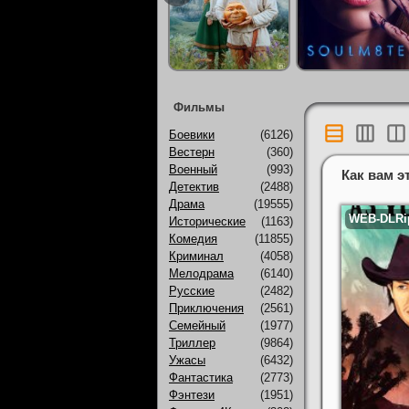
Фильмы
Боевики
(6126)
Вестерн
(360)
Военный
(993)
Как вам э
Детектив
(2488)
Драма
(19555)
Исторические
(1163)
Комедия
(11855)
Криминал
(4058)
Мелодрама
(6140)
Русские
(2482)
Приключения
(2561)
Семейный
(1977)
Триллер
(9864)
Ужасы
(6432)
Фантастика
(2773)
Фэнтези
(1951)