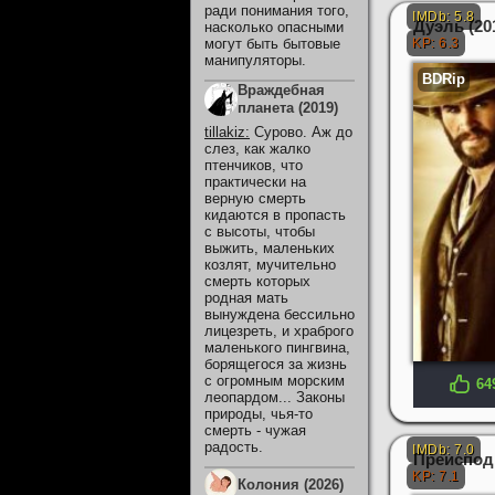
ради понимания того,
Дуэль (20
насколько опасными
могут быть бытовые
манипуляторы.
Враждебная
планета (2019)
tillakiz
:
Сурово. Аж до
слез, как жалко
птенчиков, что
практически на
верную смерть
кидаются в пропасть
с высоты, чтобы
выжить, маленьких
козлят, мучительно
смерть которых
родная мать
вынуждена бессильно
лицезреть, и храброго
маленького пингвина,
борящегося за жизнь
с огромным морским
64
леопардом... Законы
природы, чья-то
смерть - чужая
радость.
Преисподн
Колония (2026)