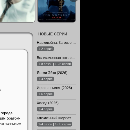
НОВЫЕ СЕРИИ
Нарковойна: Заговор молчания (2026)
1-2 серия
Великолепная пятерка (1-8 Сезон)
1-8 сезон | 1-28 серия
Ягами Эйко (2026)
1-4 серия
Игра на вылет (2026)
а
1-6 серия
Холод (2026)
1-4 серия
 города
шим братом-
Клюквенный щербет (1-4 Сезон)
 изгнанником
1-4 сезон | 1-35 серия