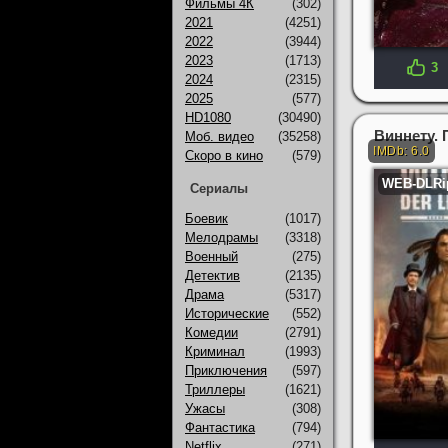
Фильмы 4К
(302)
2021
(4251)
2022
(3944)
2023
(1713)
3
2024
(2315)
2025
(577)
HD1080
(30490)
Виннету. 
Моб. видео
(35258)
Скоро в кино
(579)
Сериалы
Боевик
(1017)
Мелодрамы
(3318)
Военный
(275)
Детектив
(2135)
Драма
(5317)
Исторические
(552)
Комедии
(2791)
Криминал
(1993)
Приключения
(597)
Триллеры
(1621)
Ужасы
(308)
Фантастика
(794)
Netflix
(271)