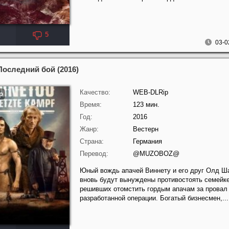
5
03-0
Последний бой (2016)
Качество:
WEB-DLRip
Время:
123 мин.
Год:
2016
Жанр:
Вестерн
Страна:
Германия
Перевод:
@MUZOBOZ@
Юный вождь апачей Виннету и его друг Олд Ш
вновь будут вынуждены противостоять семейке
решивших отомстить гордым апачам за провал
разработанной операции. Богатый бизнесмен,...