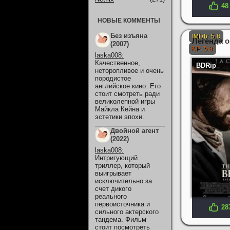
48
НОВЫЕ КОММЕНТЫ
Без изъяна
Легенда о
(2007)
laska008
:
Качественное,
неторопливое и очень
породистое
английское кино. Его
стоит смотреть ради
великолепной игры
Майкла Кейна и
эстетики эпохи.
Двойной агент
(2022)
laska008
:
Интригующий
триллер, который
выигрывает
исключительно за
счет дикого
реального
первоисточника и
28
сильного актерского
тандема. Фильм
стоит посмотреть