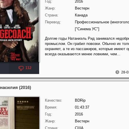
Год:
2016
Жанр:
Вестерн
Страна:
Канада
Перевод:
Профессиональное (многоголо
["Синема УС"]
Долгие годы Натаниэль Рид занимался недоб
промыслом. Он грабил повозки. Обычно их тол
охраняет, а те из пассажиров, которые имеют 
всегда оказываются менее ловкими, чем...
112
28-0
насилия (2016)
Качество:
BDRip
Время:
01:43:37
Год:
2016
Жанр:
Вестерн
Страна:
США